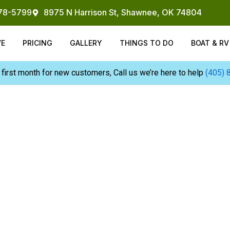
878-5799
8975 N Harrison St, Shawnee, OK 74804
VE
PRICING
GALLERY
THINGS TO DO
BOAT & R
 first month for new customers, Call us we’re here to help
(405) 
S
HAWNEE,