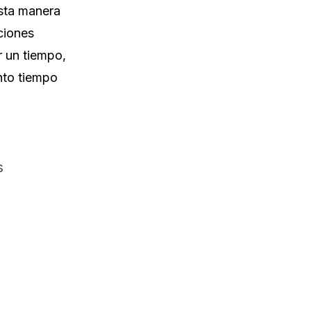
esta manera
ciones
r un tiempo,
nto tiempo
s