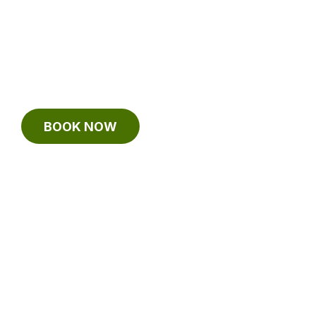
OK: APARTAMEN
ALQUILERES Y M
BOOK NOW