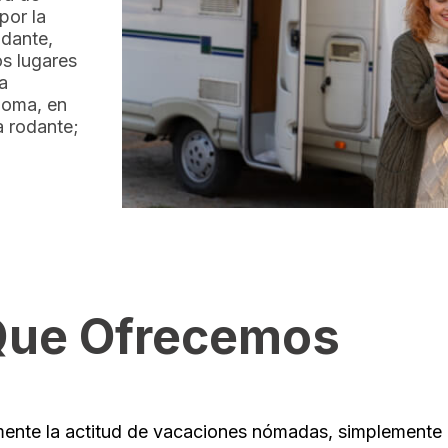
por la
odante,
os lugares
a
homa, en
sa rodante;
Que Ofrecemos
ente la actitud de vacaciones nómadas, simplemente